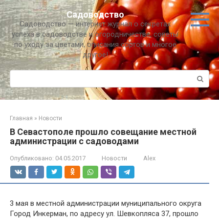
Перейти
Садоводство
к
Садоводство — интернет журнал о секретах
контенту
успеха в садоводстве и огородничестве, советы
по уходу за цветами, описания сортов и многое
другое!
Поиск:
Главная
»
Новости
В Севастополе прошло совещание местной
администрации с садоводами
Опубликовано:
04.05.2017
Новости
Alex
3 мая в местной администрации муниципального округа
Город Инкерман, по адресу ул. Шевкопляса 37, прошло