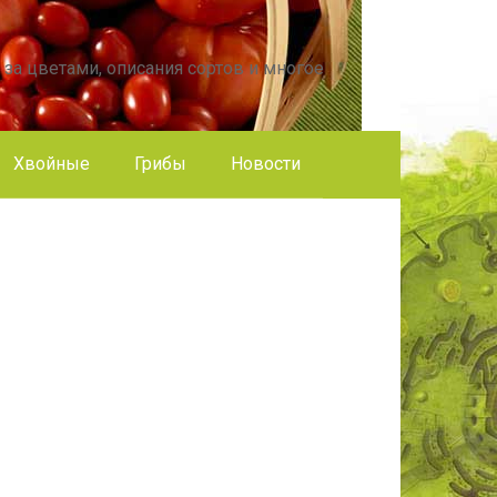
 за цветами, описания сортов и многое
Хвойные
Грибы
Новости