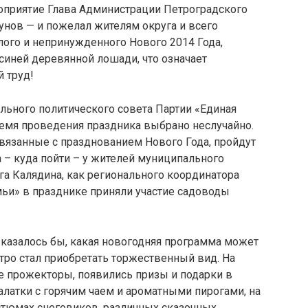
приятие Глава Администрации Петроградского
унов — и пожелал жителям округа и всего
лого и непринужденного Нового 2014 Года,
д синей деревянной лошади, что означает
 труд!
льного политического совета Партии «Единая
ремя проведения праздника выбрано неслучайно.
вязанные с празднованием Нового Года, пройдут
 – куда пойти – у жителей муниципального
га Калядина, как регионального координатора
мьи» в празднике приняли участие садоводы
 казалось бы, какая новогодняя программа может
тро стал приобретать торжественный вид. На
е прожекторы, появились призы и подарки в
алатки с горячим чаем и ароматными пирогами, на
тюмах снеговиков, различных сказочных