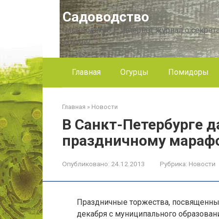
Перейти
Садоводство
к
контенту
Садоводство — интернет журнал о секрета
другое!
Главная
Огурцы
Помидоры
Главная
»
Новости
В Санкт-Петербурге д
праздничному мараф
Опубликовано:
24.12.2013
Рубрика:
Новости
Праздничные торжества, посвященные
декабря с муниципального образовани