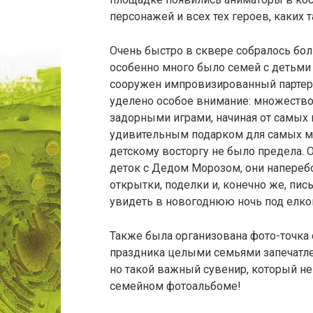
персонажей и всех тех героев, каких
Очень быстро в сквере собралось бол
особенно много было семей с детьми 
сооружен импровизированный партер
уделено особое внимание: множеств
задорными играми, начиная от самых 
удивительным подарком для самых ма
детскому восторгу не было предела.
деток с Дедом Морозом, они напереб
открытки, поделки и, конечно же, пис
увидеть в новогоднюю ночь под елко
Также была организована фото-точка
праздника целыми семьями запечатлел
но такой важный сувенир, который н
семейном фотоальбоме!