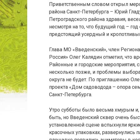
Приветственным словом открыл меро
района Санкт-Петербурга – Юрий Глад
Петроградского района здравия, весе
несмотря на то, что будущий год – го
предстоящий усердный и кропотливый
Глава МО «Введенский», член Региона
Россия» Олег Калядин отметил, что в
Районные и городские мероприятия, с
несколько позже, и проблемы выбора
округа не будет. По приглашению Оле
проекта «Дом садоводода – опора се
Санкт-Петербурга.
Утро субботы было весьма хмурым и,
быть, но Введенский сквер очень быс
установленной сцене вспыхнули ярки
красочных упаковках, развернулись п
площадке появились аниматоры в кос