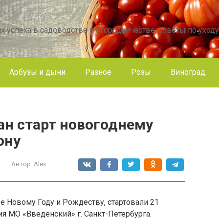
х успеха в садоводстве и огородничестве, советы по уходу
Арбузы и дыни
Разное
Розы
Виноград
ан старт новогоднему
ону
Автор:
Alex
 Новому Году и Рождеству, стартовали 21
я МО «Введенский» г. Санкт-Петербурга.