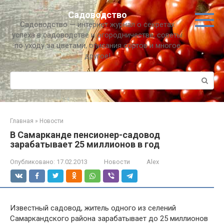
Перейти
Садоводство
к
Садоводство — интернет журнал о секретах
контенту
успеха в садоводстве и огородничестве, советы
по уходу за цветами, описания сортов и многое
другое!
Поиск:
Главная
»
Новости
В Самарканде пенсионер-садовод
зарабатывает 25 миллионов в год
Опубликовано:
17.02.2013
Новости
Alex
Известный садовод, житель одного из селений
Самаркандского района зарабатывает до 25 миллионов