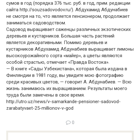
сумов в год (порядка 376 тыс. руб. в год, прим. редакции
сайта http://souzsadovodov.ru/). Абдухамид Абдунабиев
не смотря на то, что является пенсионером, продолжает
заниматься садоводством.
Садовод выращивает саженцы различных экзотических
деревьев и кустарников. Большая часть растений
является декоративными. Помимо деревьев и
кустарников Абдухамид Абдунабиев выращивает лимоны
высокоурожайного сорта «майер», а цветы являются
особой страстью, отмечает «Правда Востока».
— В книге «Сады Узбекистана», которая была издана в
Финляндии в 1981 году, вы увидите мою фотографию
среди красивых цветов, — говорит А. Абдунабиев. — Всю
жизнь занимаюсь их выращиванием. Результаты моего
труда были замечены в свое время.
http://utro.uz/news/v-samarkande-pensioner-sadovod-
zarabatyvaet-25-millionov-v-god
0