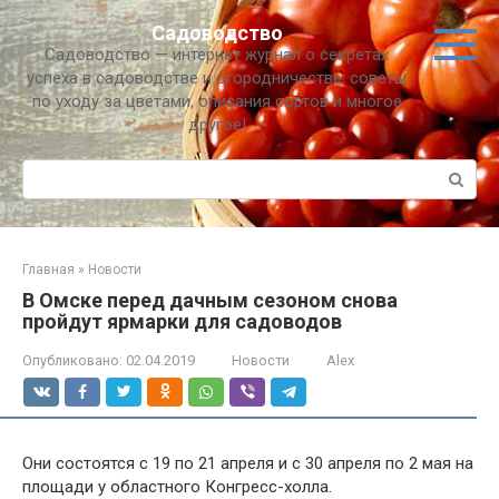
Перейти
Садоводство
к
Садоводство — интернет журнал о секретах
контенту
успеха в садоводстве и огородничестве, советы
по уходу за цветами, описания сортов и многое
другое!
Поиск:
Главная
»
Новости
В Омске перед дачным сезоном снова
пройдут ярмарки для садоводов
Опубликовано:
02.04.2019
Новости
Alex
Они состоятся с 19 по 21 апреля и с 30 апреля по 2 мая на
площади у областного Конгресс-холла.