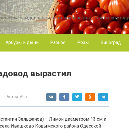
х успеха в садоводстве и огородничестве, советы по уходу
Арбузы и дыни
Разное
Розы
Виноград
садовод вырастил
Автор:
Alex
нстантин Зельфанов) – Лимон диаметром 13 см и
 села Ивашково Кодымского района Одесской