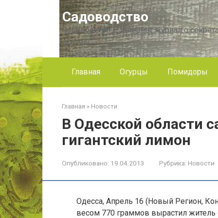
Перейти
Садоводство
к
контенту
Садоводство — интернет журнал о секрета
другое!
Главная
Огурцы
Помидоры
Главная
»
Новости
В Одесской области 
гигантский лимон
Опубликовано:
19.04.2013
Рубрика:
Новости
Одесса, Апрель 16 (Новый Регион, Ко
весом 770 граммов вырастил житель