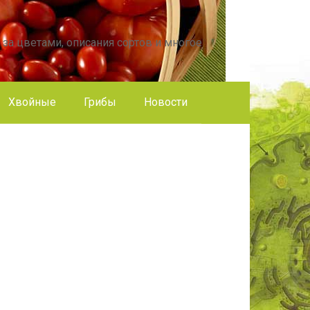
 за цветами, описания сортов и многое
Хвойные
Грибы
Новости