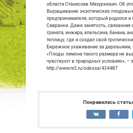
области Станислав Мазуркевич. Об это
Выращивание экзотических плодовых 
предпринимателя, который родился и 
Савранки. Даже занятость, связанная
граната, инжира, апельсина, банана, 
теплицу, где и создал свой тропическ
Бережное ухаживание за деревьями, и
«Плоды лимона такого размера не выр
чувствуют в природных условиях», – 
http://www.nr2.ru/odessa/434487
Понравилась стать