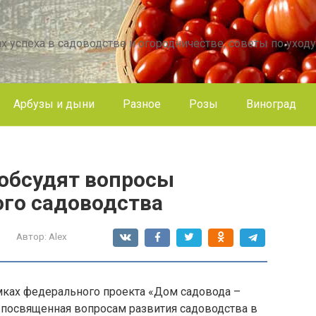
х успеха в садоводстве и огородничестве, советы по уходу
Арбузы и дыни
Разное
Розы
Виноград
обсудят вопросы
ого садоводства
Автор:
Alex
мках федерального проекта «Дом садовода –
 посвященная вопросам развития садоводства в