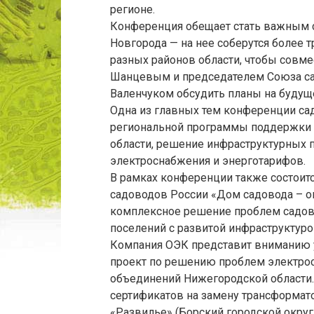
регионе.
Конференция обещает стать важным 
Новгорода — на нее соберутся более 
разных районов области, чтобы совме
Шанцевым и председателем Союза са
Валенчуком обсудить планы на будуще
Одна из главных тем конференции са
региональной программы поддержки 
области, решение инфраструктурных п
электроснабжения и энерготарифов.
В рамках конференции также состоит
садоводов России «Дом садовода – оп
комплексное решение проблем садов
поселений с развитой инфраструктурой
Компания ОЭК представит вниманию 
проект по решению проблем электро
объединений Нижегородской области.
сертификатов на замену трансформат
«Развилье» (Борский городской округ,