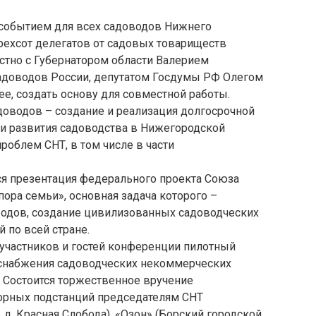
событием для всех садоводов Нижнего
трехсот делегатов от садовых товариществ
стно с Губернатором области Валерием
доводов России, депутатом Госдумы РФ Олегом
е, создать основу для совместной работы.
доводов – создание и реализация долгосрочной
и развития садоводства в Нижегородской
роблем СНТ, в том числе в части
ся презентация федерального проекта Союза
ора семьи», основная задача которого –
одов, создание цивилизованных садоводческих
 по всей стране.
участников и гостей конференции пилотный
снабжения садоводческих некоммерческих
 Состоится торжественное вручение
орных подстанций председателям СНТ
 д. Красная Слобода), «Озон» (Борский городской