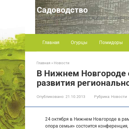
Перейти
Садоводство
к
контенту
Садоводство — интернет журнал о секрета
другое!
Главная
Огурцы
Помидоры
Главная
»
Новости
В Нижнем Новгороде 
развития региональн
Опубликовано:
21.10.2013
Рубрика:
Новости
24 октября в Нижнем Новгороде в ра
опора семьи» состоится конференция,