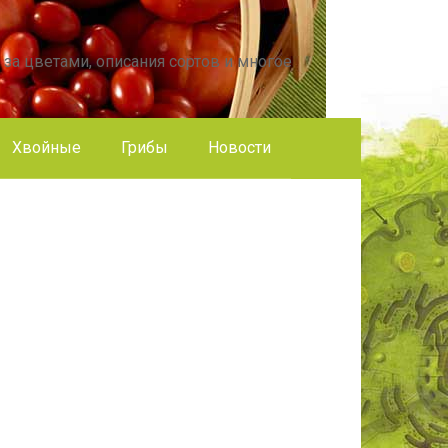
 за цветами, описания сортов и многое
Хвойные
Грибы
Новости