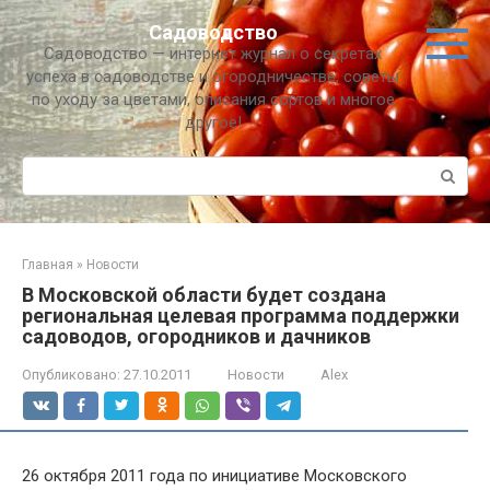
Перейти
Садоводство
к
Садоводство — интернет журнал о секретах
контенту
успеха в садоводстве и огородничестве, советы
по уходу за цветами, описания сортов и многое
другое!
Поиск:
Главная
»
Новости
В Московской области будет создана
региональная целевая программа поддержки
садоводов, огородников и дачников
Опубликовано:
27.10.2011
Новости
Alex
26 октября 2011 года по инициативе Московского