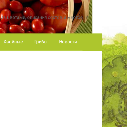
 за цветами, описания сортов и многое
Хвойные
Грибы
Новости