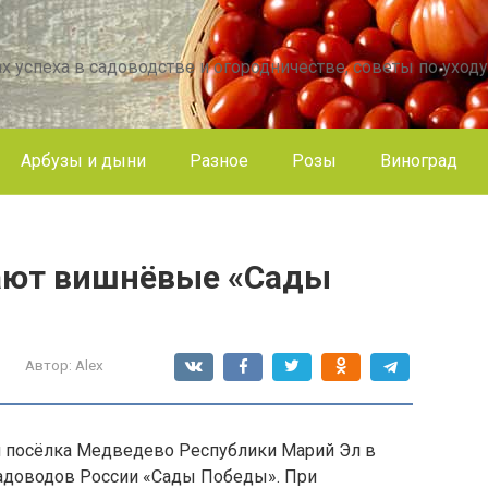
х успеха в садоводстве и огородничестве, советы по уходу
Арбузы и дыни
Разное
Розы
Виноград
ают вишнёвые «Сады
Автор:
Alex
 посёлка Медведево Республики Марий Эл в
адоводов России «Сады Победы». При