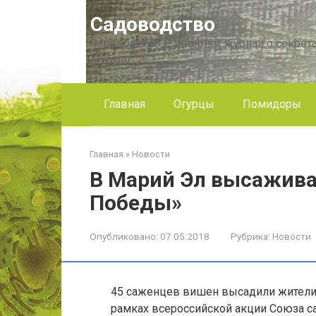
Перейти
Садоводство
к
контенту
Садоводство — интернет журнал о секрета
другое!
Главная
Огурцы
Помидоры
Главная
»
Новости
В Марий Эл высажив
Победы»
Опубликовано:
07.05.2018
Рубрика:
Новости
45 саженцев вишен высадили жители
рамках всероссийской акции Союза с