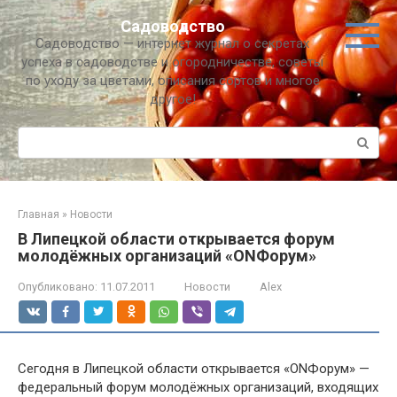
Перейти
Садоводство
к
Садоводство — интернет журнал о секретах
контенту
успеха в садоводстве и огородничестве, советы
по уходу за цветами, описания сортов и многое
другое!
Поиск:
Главная
»
Новости
В Липецкой области открывается форум
молодёжных организаций «ONФорум»
Опубликовано:
11.07.2011
Новости
Alex
Сегодня в Липецкой области открывается «ONФорум» —
федеральный форум молодёжных организаций, входящих