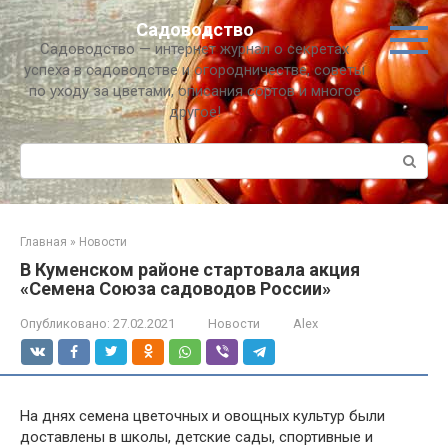
Перейти
Садоводство
к
Садоводство — интернет журнал о секретах
контенту
успеха в садоводстве и огородничестве, советы
по уходу за цветами, описания сортов и многое
другое!
Поиск:
Главная
»
Новости
В Куменском районе стартовала акция
«Семена Союза садоводов России»
Опубликовано:
27.02.2021
Новости
Alex
На днях семена цветочных и овощных культур были
доставлены в школы, детские сады, спортивные и