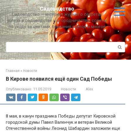
Перейти
Садоводство
к
Садоводство — интернет журнал о секретах
контенту
успеха в садоводстве и огородничестве, советы
по уходу за цветами, описания сортов и многое
другое!
Поиск:
Главная
»
Новости
В Кирове появился ещё один Сад Победы
Опубликовано:
11.05.2019
Новости
Alex
8 мая, в канун праздника Победы депутат Кировской
городской думы Павел Валенчук и ветеран Великой
Отечественной войны Леонид Шабардин заложили еще