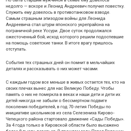
Но быть старшим мужчиной в семье ему довелось
недолго — вскоре и Леонид Андреевич получил повестку.
Служить ему довелось в противотанковом взводе.
Самым страшным эпизодом войны для Леонида
Андреевича стал штурм японского укрепрайона на
пограничной реке Уссури. Двое суток продолжался
ожесточенный бой, исход которого решили подоспевшие
на помощь советские танки. В итоге врагу пришлось
отступать.
События тех страшных дней он помнит в мельчайших
деталях и рассказывать о них может часами.
С каждым годом все меньше в живых остается тех, кто на
своих плечах вынес для нас Великую Победу. Чтобы
память о них не померкла в веках и наши дети и дети их
детей никогда не забыли о бессмертном подвиге
поколения победителей, в год 70-летия Победы по
инициативе школьников из села Селезениха Кирово-
Чепецкого района стартовало движение «Сады Победы».
За 4 года только в Кировской области было высажено