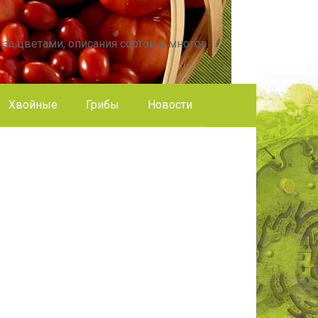
 за цветами, описания сортов и многое
Хвойные
Грибы
Новости