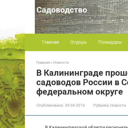
Перейти
Садоводство
к
контенту
Садоводство — интернет журнал о секрета
другое!
Главная
Огурцы
Помидоры
Главная
»
Новости
В Калининграде прош
садоводов России в 
федеральном округе
Опубликовано:
29.04.2014
Рубрика:
Новости
В Калининградской области региональ