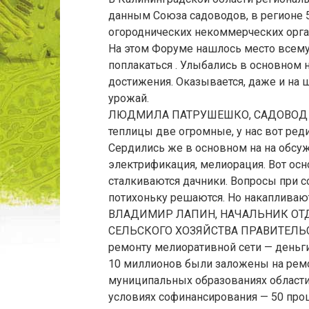
данным Союза садоводов, в регионе 
огороднических некоммерческих орга
На этом Форуме нашлось место всему 
поплакаться . Улыбались в основном 
достижения. Оказывается, даже и на
урожай.
ЛЮДМИЛА ПАТРУШЕШКО, САДОВОД /Г
теплицы две огромные, у нас вот реди
Сердились же в основном на на обсуж
электрификация, мелиорация. Вот ос
сталкиваются дачники. Вопросы при 
потихоньку решаются. Но накапливают
ВЛАДИМИР ЛАПИН, НАЧАЛЬНИК ОТ
СЕЛЬСКОГО ХОЗЯЙСТВА ПРАВИТЕЛЬ
ремонту мелиоративной сети — деньги
10 миллионов были заложены на рем
муниципальных образованиях области 
условиях софинансирования — 50 про