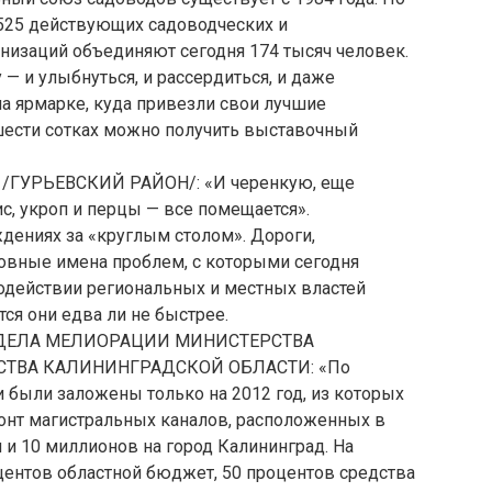
525 действующих садоводческих и
низаций объединяют сегодня 174 тысяч человек.
— и улыбнуться, и рассердиться, и даже
на ярмарке, куда привезли свои лучшие
 шести сотках можно получить выставочный
УРЬЕВСКИЙ РАЙОН/: «И черенкую, еще
с, укроп и перцы — все помещается».
дениях за «круглым столом». Дороги,
новные имена проблем, с которыми сегодня
содействии региональных и местных властей
ся они едва ли не быстрее.
ДЕЛА МЕЛИОРАЦИИ МИНИСТЕРСТВА
СТВА КАЛИНИНГРАДСКОЙ ОБЛАСТИ: «По
 были заложены только на 2012 год, из которых
онт магистральных каналов, расположенных в
и 10 миллионов на город Калининград. На
центов областной бюджет, 50 процентов средства