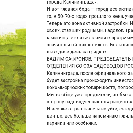
города Калининграда».
И вот главная беда — город все актив
то, в 50-70-х годах прошлого века, уч
Теперь это зона активной застройки. 
своих, ставших родными, наделов. Гр
к митингу, его и включили в программ
значительной, как хотелось. Большин
выходной день на грядках.
ВАДИМ САФРОНОВ, ПРЕДСЕДАТЕЛЬ
ОТДЕЛЕНИЯ СОЮЗА САДОВОДОВ РОССИИ
Калининграда, после официального з
будет застройка происходить инвесто
некоммерческих товариществ, попроси
Мы вообще уже предлагали, чтобы с
сторону садоводческих товариществ».
И все же от реальности не уйти, сего
центре, все больше напоминают жилы
парники или особняки.