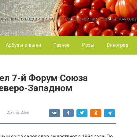
х успеха в садоводстве и огородничестве, советы по уходу
Арбузы и дыни
Разное
Розы
Виноград
ел 7-й Форум Союза
Северо-Западном
Автор:
Alex
ный союз садоводов существует с 1984 года. По