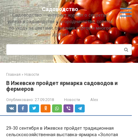
Перейти
Садоводство
к
Садоводство — интернет журнал о секретах
контенту
успеха в садоводстве и огородничестве, советы
по уходу за цветами, описания сортов и многое
другое!
Поиск:
Главная
»
Новости
В Ижевске пройдет ярмарка садоводов и
фермеров
Опубликовано:
27.09.2018
Новости
Alex
29-30 сентября в Ижевске пройдет традиционная
сельскохозяйственная выставка-ярмарка «Золотая