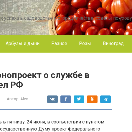
х успеха в садоводстве и огородничестве, советы по уходу
Арбузы и дыни
Разное
Розы
Виноград
онопроект о службе в
ел РФ
Автор:
Alex
 пятницу, 24 июня, в соответствии с пунктом
 Государственную Думу проект федерального