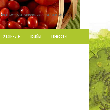
 за цветами, описания сортов и многое
Хвойные
Грибы
Новости