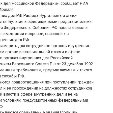
их дел Российской Федерации», сообщает РИА
Кремля.
них дел РФ Рашида Нургалиева и статс-
ергея Булавина официальными представителями
ми Федерального Собрания РФ проекта закона.
гламентации вопросов, связанных с
ренних дел РФ.
аменить для сотрудников органов внутренних
ом органе исполнительной власти в сфере
в органах внутренних дел Российской
нием Верховного Совета РФ от 23 декабря 1992
ременным требованиям, предъявляемым к такого
й службы РФ.
уются правоотношения при поступлении граждан
ел и ее прохождении на должностях сотрудников
 власти в сфере внутренних дел и не на
 на условиях, предусмотренных федеральными
Ф.
еждаются специальные звания (полиции,