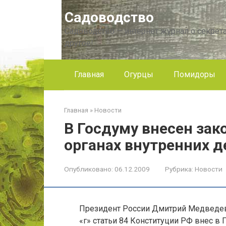
Перейти
Садоводство
к
контенту
Садоводство — интернет журнал о секрета
другое!
Главная
Огурцы
Помидоры
Главная
»
Новости
В Госдуму внесен зак
органах внутренних д
Опубликовано:
06.12.2009
Рубрика:
Новости
Президент России Дмитрий Медведев в
«г» статьи 84 Конституции РФ внес в