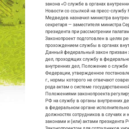
закона «О службе в органах внутренн
Новости со ссылкой на пресс-службу 
Медведев назначил министра внутрен
секретаря — заместителя министра С
президента при рассмотрении палата
Законопроект подготовлен в целях ре
прохождением службы в органах внут
Данный федеральный закон призван з
дел, проходящих службу в федеральн
внутренних дел, Положение о службе 
Федерации, утвержденное постановле
г., нормы которого не отвечают сов
рода актам о системе государственно
Положениями законопроекта регулир
РФ на службу в органы внутренних д
в федеральном органе исполнительной
должностях сотрудников в случаях и
законами и (или) актами президента Р
Законопроектом для сотрудников учр