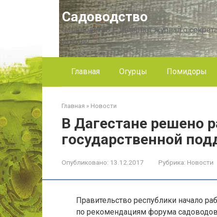
Перейти
Садоводство
к
контенту
Садоводство — интернет журнал о секрета
другое!
Главная
Огурцы
Помидоры
Главная
»
Новости
В Дагестане решено 
государственной под
Опубликовано:
13.12.2017
Рубрика:
Новости
Правительство республики начало ра
по рекомендациям форума садоводо