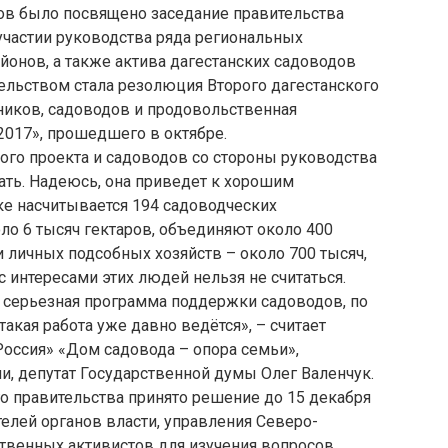
ов было посвящено заседание правительства
участии руководства ряда региональных
айонов, а также актива дагестанских садоводов
тельством стала резолюция Второго дагестанского
иков, садоводов и продовольственная
2017», прошедшего в октябре.
ого проекта и садоводов со стороны руководства
ать. Надеюсь, она приведет к хорошим
ике насчитывается 194 садоводческих
ло 6 тысяч гектаров, объединяют около 400
и личных подсобных хозяйств – около 700 тысяч,
с интересами этих людей нельзя не считаться.
а серьезная программа поддержки садоводов, по
такая работа уже давно ведётся», – считает
Россия» «Дом садовода – опора семьи»,
, депутат Государственной думы Олег Валенчук.
о правительства принято решение до 15 декабря
телей органов власти, управления Северо-
твенных активистов для изучения вопросов,