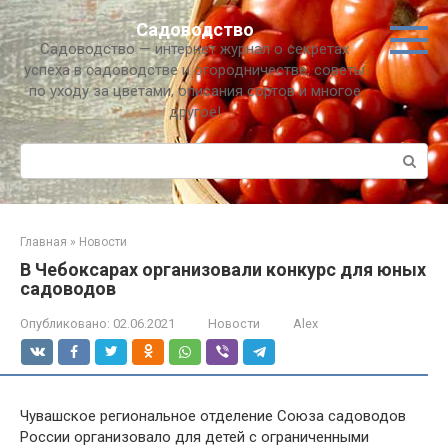
Перейти
Садоводство
к
Садоводство — интернет журнал о секретах
контенту
успеха в садоводстве и огородничестве, советы
по уходу за цветами, описания сортов и многое
другое!
Поиск:
Главная
»
Новости
В Чебоксарах организовали конкурс для юных
садоводов
Опубликовано:
02.06.2021
Новости
Alex
Чувашское региональное отделение Союза садоводов
России организовало для детей с ограниченными