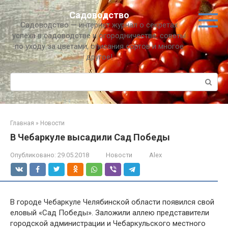
Перейти
Садоводство
к
Садоводство — интернет журнал о секретах
контенту
успеха в садоводстве и огородничестве, советы
по уходу за цветами, описания сортов и многое
другое!
Поиск:
Главная
»
Новости
В Чебаркуле высадили Сад Победы
Опубликовано:
29.05.2018
Новости
Alex
В городе Чебаркуле Челябинской области появился свой
еловый «Сад Победы». Заложили аллею представители
городской администрации и Чебаркульского местного