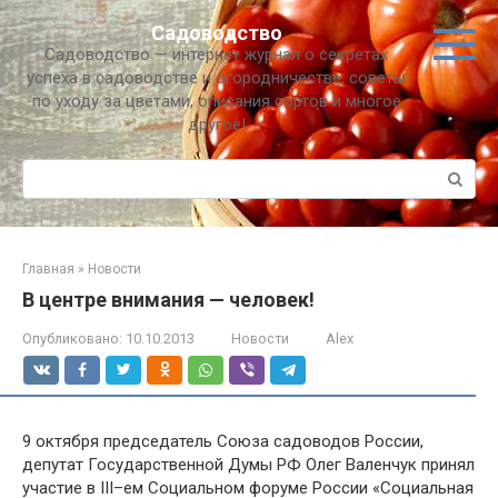
Перейти
Садоводство
к
Садоводство — интернет журнал о секретах
контенту
успеха в садоводстве и огородничестве, советы
по уходу за цветами, описания сортов и многое
другое!
Поиск:
Главная
»
Новости
В центре внимания — человек!
Опубликовано:
10.10.2013
Новости
Alex
9 октября председатель Союза садоводов России,
депутат Государственной Думы РФ Олег Валенчук принял
участие в III–ем Социальном форуме России «Социальная