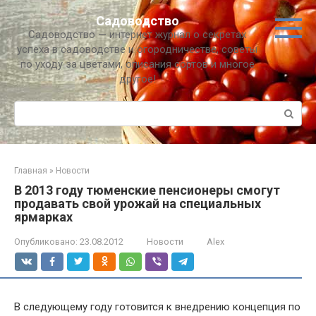
Перейти
Садоводство
к
Садоводство — интернет журнал о секретах
контенту
успеха в садоводстве и огородничестве, советы
по уходу за цветами, описания сортов и многое
другое!
Поиск:
Главная
»
Новости
В 2013 году тюменские пенсионеры смогут
продавать свой урожай на специальных
ярмарках
Опубликовано:
23.08.2012
Новости
Alex
В следующему году готовится к внедрению концепция по