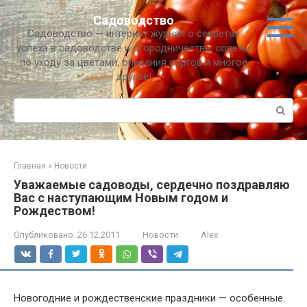
Перейти
Садоводство
к
Садоводство — интернет журнал о секретах
контенту
успеха в садоводстве и огородничестве, советы
по уходу за цветами, описания сортов и многое
другое!
Поиск:
Главная
»
Новости
Уважаемые садоводы, сердечно поздравляю
Вас с наступающим Новым годом и
Рождеством!
Опубликовано:
26.12.2011
Новости
Alex
Новогодние и рождественские праздники — особенные.