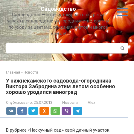
Перейти
Садоводство
к
Садоводство — интернет журнал о секретах
контенту
успеха в садоводстве и огородничестве, советы
по уходу за цветами, описания сортов и многое
другое!
Поиск:
Главная
»
Новости
У нижнекамского садовода-огородника
Виктора Забродина этим летом особенно
хорошо уродился виноград
Опубликовано:
25.07.2013
Новости
Alex
В рубрике «Нескучный сад» свой дачный участок