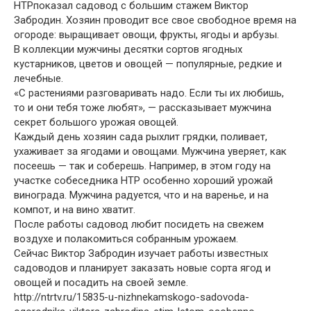
НТРпоказал садовод с большим стажем Виктор
Забродин. Хозяин проводит все свое свободное время на
огороде: выращивает овощи, фрукты, ягоды и арбузы.
В коллекции мужчины десятки сортов ягодных
кустарников, цветов и овощей — популярные, редкие и
лечебные.
«С растениями разговаривать надо. Если ты их любишь,
то и они тебя тоже любят», — рассказывает мужчина
секрет большого урожая овощей.
Каждый день хозяин сада рыхлит грядки, поливает,
ухаживает за ягодами и овощами. Мужчина уверяет, как
посеешь — так и соберешь. Например, в этом году на
участке собеседника НТР особенно хороший урожай
винограда. Мужчина радуется, что и на варенье, и на
компот, и на вино хватит.
После работы садовод любит посидеть на свежем
воздухе и полакомиться собранным урожаем.
Сейчас Виктор Забродин изучает работы известных
садоводов и планирует заказать новые сорта ягод и
овощей и посадить на своей земле.
http://ntrtv.ru/15835-u-nizhnekamskogo-sadovoda-