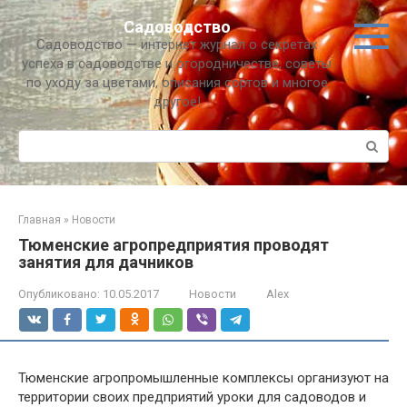
Перейти
Садоводство
к
Садоводство — интернет журнал о секретах
контенту
успеха в садоводстве и огородничестве, советы
по уходу за цветами, описания сортов и многое
другое!
Поиск:
Главная
»
Новости
Тюменские агропредприятия проводят
занятия для дачников
Опубликовано:
10.05.2017
Новости
Alex
Тюменские агропромышленные комплексы организуют на
территории своих предприятий уроки для садоводов и