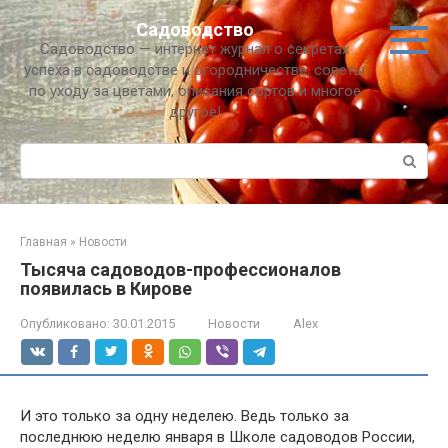
Перейти
Садоводство
к
Садоводство — интернет журнал о секретах
контенту
успеха в садоводстве и огородничестве, советы
по уходу за цветами, описания сортов и многое
другое!
Поиск:
Главная
»
Новости
Тысяча садоводов-профессионалов
появилась в Кирове
Опубликовано:
30.01.2015
Новости
Alex
И это только за одну неделею. Ведь только за
последнюю неделю января в Школе садоводов России,