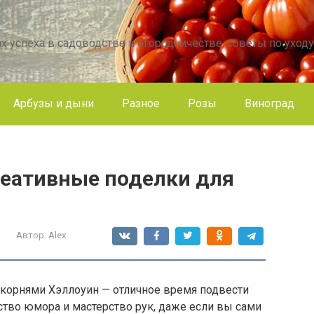
х успеха в садоводстве и огородничестве, советы по уходу
Арбузы и дыни
Разное
Розы
Виноград
реативные поделки для
Автор:
Alex
корнями Хэллоуин — отличное время подвести
вство юмора и мастерство рук, даже если вы сами