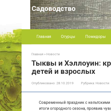
Перейти
Садоводство
к
контенту
Садоводство — интернет журнал о секрета
другое!
Главная
Огурцы
Помидоры
Главная
»
Новости
Тыквы и Хэллоуин: к
детей и взрослых
Опубликовано:
28.10.2019
Рубрика:
Новости
Современный праздник с кельтскими 
итоги огородного сезона, проявив чу