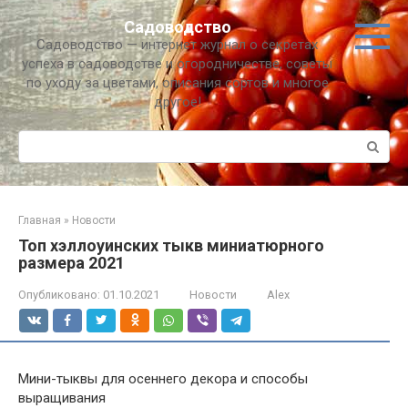
Перейти
Садоводство
к
Садоводство — интернет журнал о секретах
контенту
успеха в садоводстве и огородничестве, советы
по уходу за цветами, описания сортов и многое
другое!
Поиск:
Главная
»
Новости
Топ хэллоуинских тыкв миниатюрного
размера 2021
Опубликовано:
01.10.2021
Новости
Alex
Мини-тыквы для осеннего декора и способы
выращивания