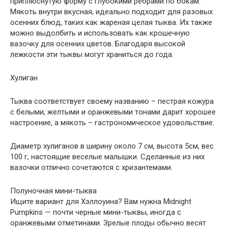
приплюснутую форму с глубокими ребрами по бокам.
Мякоть внутри вкусная, идеально подходит для разовых
осенних блюд, таких как жареная целая тыква. Их также
можно выдолбить и использовать как крошечную
вазочку для осенних цветов. Благодаря высокой
лежкости эти тыквы могут храниться до года.
Хулиган
Тыква соответствует своему названию – пестрая кожура
с белыми, желтыми и оранжевыми тонами дарит хорошее
настроение, а мякоть – гастрономическое удовольствие.
Диаметр хулиганов в ширину около 7 см, высота 5см, вес
100 г, настоящие веселые малышки. Сделанные из них
вазочки отлично сочетаются с хризантемами.
Полуночная мини-тыква
Ищите вариант для Хэллоуина? Вам нужна Midnight
Pumpkins — почти черные мини-тыквы, иногда с
оранжевыми отметинами. Зрелые плоды обычно весят