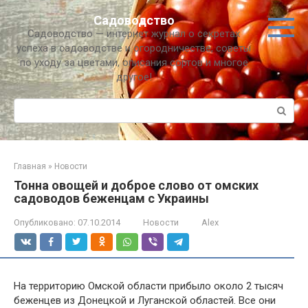
Перейти
Садоводство
к
Садоводство — интернет журнал о секретах
контенту
успеха в садоводстве и огородничестве, советы
по уходу за цветами, описания сортов и многое
другое!
Поиск:
Главная
»
Новости
Тонна овощей и доброе слово от омских
садоводов беженцам с Украины
Опубликовано:
07.10.2014
Новости
Alex
На территорию Омской области прибыло около 2 тысяч
беженцев из Донецкой и Луганской областей. Все они