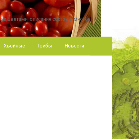
 за цветами, описания сортов и многое
Хвойные
Грибы
Новости