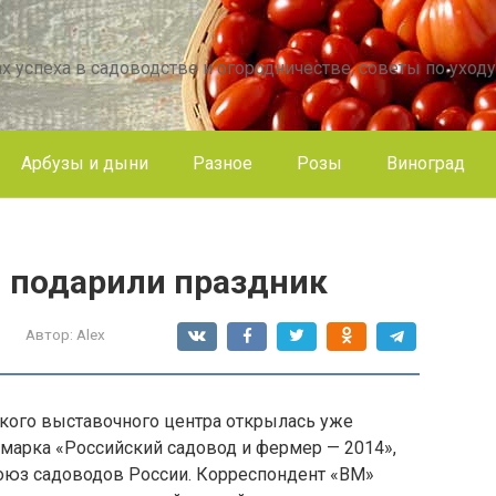
х успеха в садоводстве и огородничестве, советы по уходу
Арбузы и дыни
Разное
Розы
Виноград
 подарили праздник
Автор:
Alex
ского выставочного центра открылась уже
марка «Российский садовод и фермер — 2014»,
оюз садоводов России. Корреспондент «ВМ»