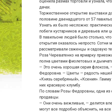
оценила размах торговли и узнала, ч
дачах.
Торжественное открытие выставки до
половине двенадцатого от 57 павиль
Узнать их было несложно: практическ
побеги кустарников и деревьев или 
В павильоне людей было столько, что
открытия оказалось непросто. Сотни 
рассматривали саженцы и садовую те
Роза Череватенко на ярмарку приезжа
полна цветами фиолетовых и дымчаты
— Это очень хорошая серия флоксов,
Федоровна. — Цветы — радость нашей 
«Князь серебряный», «Ксения». Гамму
них красивую клумбу.
По словам Розы Федоровны, одна из 
продавцы.
— Они очень вежливые, — делится впе
могут все подробно объяснить, на вс