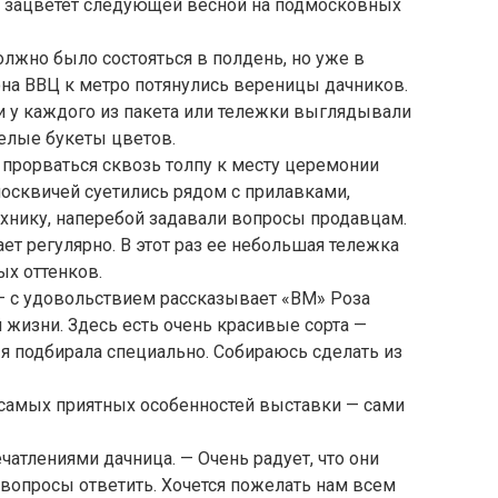
то зацветет следующей весной на подмосковных
лжно было состояться в полдень, но уже в
она ВВЦ к метро потянулись вереницы дачников.
и у каждого из пакета или тележки выглядывали
целые букеты цветов.
 прорваться сквозь толпу к месту церемонии
москвичей суетились рядом с прилавками,
хнику, наперебой задавали вопросы продавцам.
ет регулярно. В этот раз ее небольшая тележка
х оттенков.
 — с удовольствием рассказывает «ВМ» Роза
жизни. Здесь есть очень красивые сорта —
 я подбирала специально. Собираюсь сделать из
самых приятных особенностей выставки — сами
чатлениями дачница. — Очень радует, что они
е вопросы ответить. Хочется пожелать нам всем