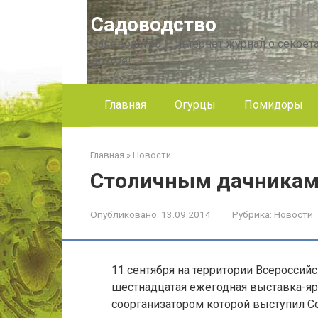
Перейти
Садоводство
к
контенту
Садоводство — интернет журнал о секрета
другое!
Главная
Огурцы
Помидоры
Главная
»
Новости
Столичным дачникам
Опубликовано:
13.09.2014
Рубрика:
Новости
11 сентября на территории Всероссий
шестнадцатая ежегодная выставка-яр
соорганизатором которой выступил С