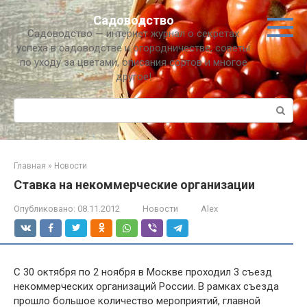
Перейти
Садоводство
к
Садоводство — интернет журнал о секретах
контенту
успеха в садоводстве и огородничестве, советы
по уходу за цветами, описания сортов и многое
другое!
Поиск:
Главная
»
Новости
Ставка на некоммерческие организации
Опубликовано:
08.11.2012
Новости
Alex
С 30 октября по 2 ноября в Москве проходил 3 съезд
некоммерческих организаций России. В рамках съезда
прошло большое количество мероприятий, главной