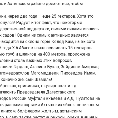
х и Ахтынском районе делают все, чтобы
ни, через два года — еще 25 гектаров. Хотя это
ронулся! Радует и тот факт, что некоторые
сударственной поддержки, своими силами взялись
 садов! Одним из самых активных является
находится на склоне горы Келед Кам, на высоте
 года Х.А.Абасов начал осваивать 15 гектаров.
ю труб и шлангов на 400 метров, проложена
твлении столь важных этих вопросов
лиев Гардаш, Агасиев Букар, Зейдинов Амирхан,
агомедрасулов Магомедвели, Пирсеидов Имам,
 конечно же, сын Шамиль!
резках, прививках, окулировках и т.д.
ригласить Председателя Дагестанского
одов России Муфтали Яхъяева и А.Д. Пулатова на
ить разными сортами Ахтынских яблок: пепелоном,
м, анисом, белфлером желтым, ахтынским
. В саду также растут абрикосы, орехи, вишня и