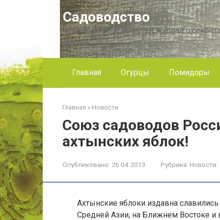
Перейти
Садоводство
к
контенту
Садоводство — интернет журнал о секрета
другое!
Главная
Огурцы
Помидоры
Главная
»
Новости
Союз садоводов Росс
ахтынских яблок!
Опубликовано:
26.04.2013
Рубрика:
Новости
Ахтынские яблоки издавна славились н
Средней Азии, на Ближнем Востоке и 