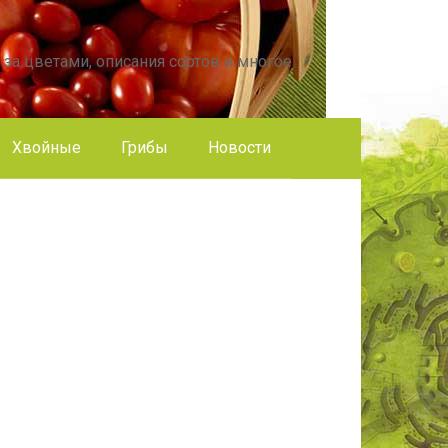
 за цветами, описания сортов и многое
Хвойные
Грибы
Новости