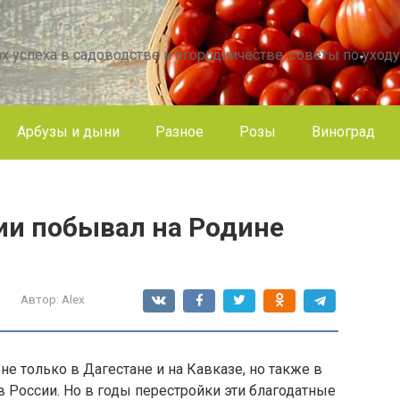
х успеха в садоводстве и огородничестве, советы по уходу
Арбузы и дыни
Разное
Розы
Виноград
ии побывал на Родине
Автор:
Alex
е только в Дагестане и на Кавказе, но также в
в России. Но в годы перестройки эти благодатные