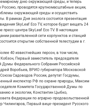
Всемирному дню окружающей среды, и теперь
 Россию, проводятся крупномасштабные акции,
роблемы окружающей среды и осуществить
ы. В рамках Дня эколога состоится презентация
видения SkyLeaf Eco TV, которое будет вещать 24
ие пресс-центра SkyLeaf Eco TV. В настоящее
ании разветвленной сети корпунктов и станций
остоится открытие собственной телестудии в г.
олее 40 известнейших персон, в том числе,
Кобзон, Первый заместитель председателя
ой Думы Федерального Собрания Российской
ндрей Воробьев, ВРИО губернатора Московской
ь Союза Садоводов России, депутат Госдумы,
венный инспектор РФ по охране природы, Максим
седателя Комитета Государственной Думы по
анию и экологии, Константин Цыбко,
Совета Федерации по аграрно-продовольственной
ур Чилингаров, Первый вице-президент Русского