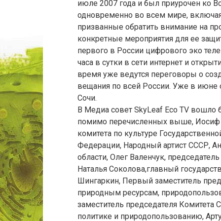
июле 2007 года и был приурочен ко 
одновременно во всем мире, включая
призванные обратить внимание на п
конкретные мероприятия для ее защит
первого в России цифрового эко теле
часа в сутки в сети интернет и открыт
время уже ведутся переговоры о созд
вещания по всей России. Уже в июне с
Сочи.
В Медиа совет SkyLeaf Eco TV вошло б
помимо перечисленных выше, Иосиф 
комитета по культуре Государственн
Федерации, Народный артист СССР, А
области, Олег Валенчук, председател
Наталья Соколова,главный государст
Шингаркин, Первый заместитель пред
природным ресурсам, природопользов
заместитель председателя Комитета 
политике и природопользованию, Арт