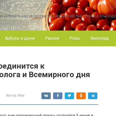
х успеха в садоводстве и огородничестве, советы по уходу
Арбузы и дыни
Разное
Розы
Виноград
оединится к
олога и Всемирного дня
Автор:
Alex
ого дня окружающей среды состоится 5 июня в