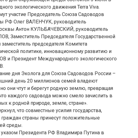
ного экологического движения Terra Viva.
мут участие Председатель Союза Садоводов
мы РФ Олег ВАЛЕНЧУК, руководитель
Москвы Антон КУЛЬБАЧЕВСКИЙ, руководитель
В, Заместитель Председателя Государственной
заместитель председателя Комитета
ической политике, инновационному развитию и
ОВ и Президент Международного экологического
В.
вание дня Эколога для Союза Садоводов России –
няшний день 20 миллионов семей владеют
но они чтут и берегут родную землю, превращая
что каждого садовода можно смело зачислить в
х к родной природе, земле, стране».
кнул, что совместные усилия государства,
х граждан страны принесут положительные
ей среды.
 указом Президента РФ Владимира Путина в