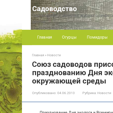
Перейти
Садоводство
к
контенту
Садоводство — интернет журнал о секрета
другое!
Главная
Огурцы
Помидоры
Главная
»
Новости
Союз садоводов прис
празднованию Дня эк
окружающей среды
Опубликовано:
04.06.2013
Рубрика:
Новости
Празднование Дня эколога и Всемирн