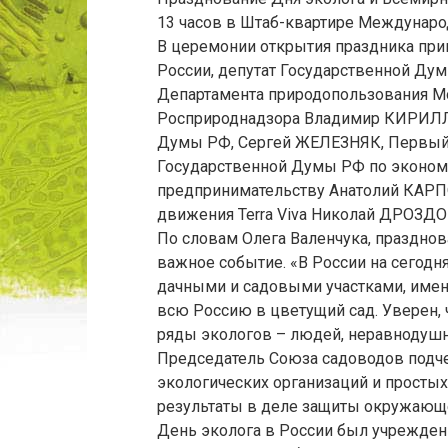
13 часов в Штаб-квартире Международ
В церемонии открытия праздника при
России, депутат Государственной Ду
Департамента природопользования 
Росприроднадзора Владимир КИРИЛЛО
Думы РФ, Сергей ЖЕЛЕЗНЯК, Первый 
Государственной Думы РФ по эконом
предпринимательству Анатолий КАРП
движения Terra Viva Николай ДРОЗДО
По словам Олега Валенчука, праздно
важное событие. «В России на сегод
дачными и садовыми участками, имен
всю Россию в цветущий сад. Уверен, 
ряды экологов – людей, неравнодушны
Председатель Союза садоводов подчер
экологических организаций и просты
результаты в деле защиты окружающ
День эколога в России был учрежден