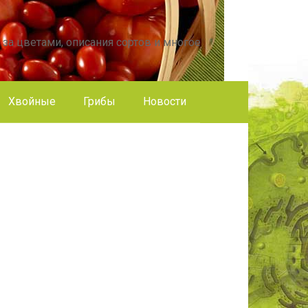
 за цветами, описания сортов и многое
Хвойные
Грибы
Новости