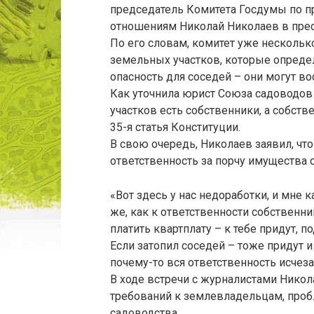
председатель Комитета Госдумы по п
отношениям Николай Николаев в прес
По его словам, комитет уже несколь
земельных участков, которые опреде
опасность для соседей – они могут во
Как уточнила юрист Союза садоводов
участков есть собственники, а собств
35-я статья Конституции.
В свою очередь, Николаев заявил, чт
ответственность за порчу имущества 
«Вот здесь у нас недоработки, и мне к
же, как к ответственности собственни
платить квартплату – к тебе придут, п
Если затопил соседей – тоже придут и
почему-то вся ответственность исчеза
В ходе встречи с журналистами Нико
требований к землевладельцам, проб
садоводства.