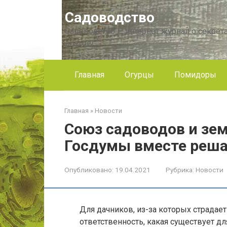
Перейти
Садоводство
к
контенту
Садоводство — интернет журнал о секрета
другое!
Главная
Огурцы
Помидоры
Главная
»
Новости
Союз садоводов и зе
Госдумы вместе реш
Опубликовано:
19.04.2021
Рубрика:
Новости
Для дачников, из-за которых страдае
ответственность, какая существует дл