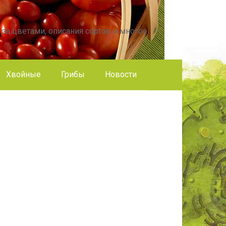
 за цветами, описания сортов и многое
Хвойные
Грибы
Новости