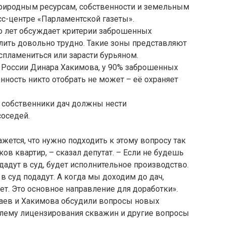
риродным ресурсам, собственности и земельным
с-центре «Парламентской газеты».
ко лет обсуждает критерии заброшенных
лить довольно трудно. Такие зоны представляют
спламениться или зарасти бурьяном.
 России Динара Хакимова, у 90% заброшенных
енность никто отобрать не может – её охраняет
о собственники дач должны нести
соседей.
ажется, что нужно подходить к этому вопросу так
ков квартир, – сказал депутат. – Если не будешь
одадут в суд, будет исполнительное производство.
 в суд подадут. А когда мы доходим до дач,
ет. Это основное направление для доработки».
лаев и Хакимова обсудили вопросы новых
лему лицензирования скважин и другие вопросы