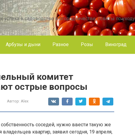
х успеха в садоводстве и огородничестве, советы по уходу
Арбузы и дыни
Разное
Розы
Виноград
мельный комитет
ают острые вопросы
Автор:
Alex
т собственность соседей, нужно ввести такую же
я владельцев квартир, заявил сегодня, 19 апреля,