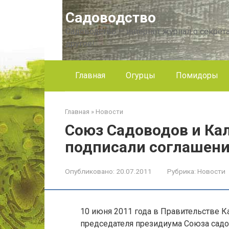
Перейти
Садоводство
к
контенту
Садоводство — интернет журнал о секрета
другое!
Главная
Огурцы
Помидоры
Главная
»
Новости
Союз Садоводов и Ка
подписали соглашени
Опубликовано:
20.07.2011
Рубрика:
Новости
10 июня 2011 года в Правительстве К
председателя президиума Союза садо