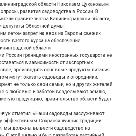
Калининградской области Николаем Цукановым,
опросы, развития садоводства в России. В
ители правительства Калининградской области,
 депутаты Областной думы.
им летом запрет на ввоз из Европы свежих
сть взятого курса на обеспечение
ининградской области:
ии России границами иностранных государств не
ставаться в зависимости от экспортных
е свое, производить основные продукты питания
ом могут оказать садоводы и огородники,
рмят не только свои семьи, но и других жителей
орые с любовью и заботой возделывают землю,
истую продукцию, правительство области будет
енчук отметил: «Наши садоводы заслуживают
ему эффективным. Сохраняя лучшие традиции
ии, мы должны вывести садоводство на
ь. С этой целью и был разработан партийный