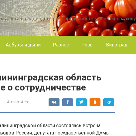
х успеха в садоводстве и огородничестве, советы по уходу
Арбузы и дыни
Разное
Розы
Виноград
лининградская область
е о сотрудничестве
Автор:
Alex
алининградской области состоялась встреча
водов России, депутата Государственной Думы