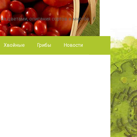
 за цветами, описания сортов и многое
Хвойные
Грибы
Новости