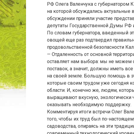
РФ Олега Валенчука с губернатором 
на которой обсуждались актуальные в
обсуждении приняли участие представ
депутаты Государственной Думы РФ и
По словам губернатора, введенный эт
овощей еще раз подтвердил правильно
продовольственной безопасности Кал
— Отдаленность от основной территор
оставляет нам выбора: мы не можем о
поставок, а значит, должны иметь вс
на своей земле. Большую помощь в эт
которые своим трудом уже сегодня ко
области. И, конечно же, людям, кот
выращивают вкусную, экологически ч
оказывать необходимую поддержку.
Комментируя итоги встречи Олег Вал
того, чтобы их труд был по-настоящ
садоводства, опираясь на эти традиц
современный технологический уровен