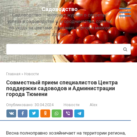
Перейти
Садоводство
к
Садоводство — интернет журнал о секретах
контенту
успеха в садоводстве и огородничестве, советы
по уходу за цветами, описания сортов и многое
другое!
Поиск:
Главная
»
Новости
Совместный прием специалистов Центра
поддержки садоводов и Администрации
города Тюмени
Опубликовано:
30.04.2024
Новости
Alex
Весна полноправно хозяйничает на территории региона,