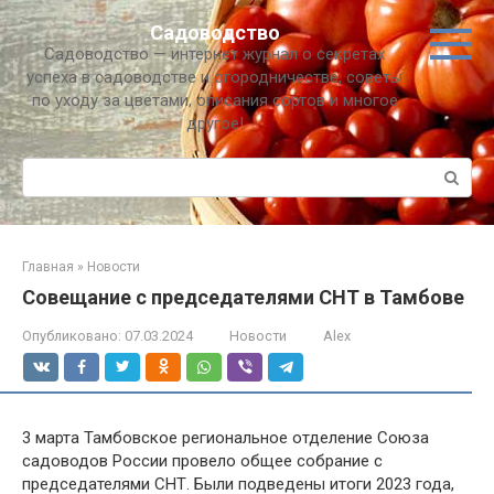
Перейти
Садоводство
к
Садоводство — интернет журнал о секретах
контенту
успеха в садоводстве и огородничестве, советы
по уходу за цветами, описания сортов и многое
другое!
Поиск:
Главная
»
Новости
Совещание с председателями СНТ в Тамбове
Опубликовано:
07.03.2024
Новости
Alex
3 марта Тамбовское региональное отделение Союза
садоводов России провело общее собрание с
председателями СНТ. Были подведены итоги 2023 года,