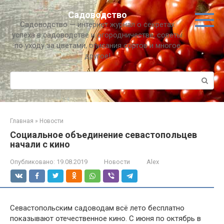
Перейти
Садоводство
к
Садоводство — интернет журнал о секретах
контенту
успеха в садоводстве и огородничестве, советы
по уходу за цветами, описания сортов и многое
другое!
Поиск:
Главная
»
Новости
Социальное объединение севастопольцев
начали с кино
Опубликовано:
19.08.2019
Новости
Alex
Севастопольским садоводам всё лето бесплатно
показывают отечественное кино. С июня по октябрь в