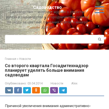
Перейти
Садоводство
к
Садоводство — интернет журнал о секретах
контенту
успеха в садоводстве и огородничестве, советы
по уходу за цветами, описания сортов и многое
другое!
Поиск:
Главная
»
Новости
Со второго квартала Госадмтехнадзор
планирует уделять больше внимания
садоводам
Опубликовано:
03.04.2014
Новости
Alex
Причиной увеличения внимания административно-