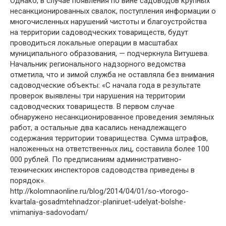
Однако, в случае появления по вине садоводов крупных
несанкционированных свалок, поступления информации о
многочисленных нарушений чистоты и благоустройства
на территории садоводческих товариществ, будут
проводиться локальные операции в масштабах
муниципального образования, — подчеркнула Витушева.
Начальник регионального надзорного ведомства
отметила, что и зимой служба не оставляла без внимания
садоводческие объекты: «С начала года в результате
проверок выявлены три нарушения на территории
садоводческих товариществ. В первом случае
обнаружено несанкционированное проведения земляных
работ, а остальные два касались ненадлежащего
содержания территории товарищества. Сумма штрафов,
наложенных на ответственных лиц, составила более 100
000 рублей. По предписаниям административно-
технических инспекторов садоводства приведены в
порядок».
http://kolomnaonline.ru/blog/2014/04/01/so-vtorogo-
kvartala-gosadmtehnadzor-planiruet-udelyat-bolshe-
vnimaniya-sadovodam/