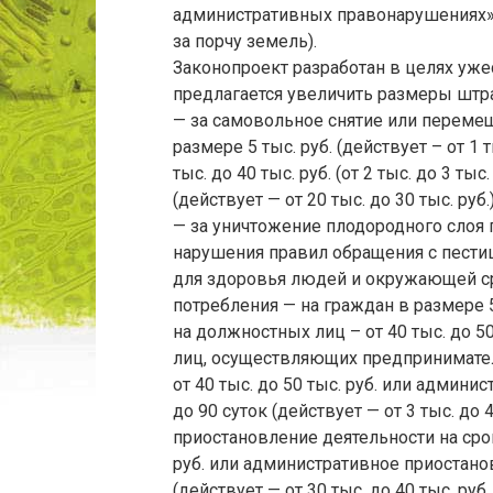
административных правонарушениях» 
за порчу земель).
Законопроект разработан в целях уже
предлагается увеличить размеры штр
— за самовольное снятие или переме
размере 5 тыс. руб. (действует – от 1 т
тыс. до 40 тыс. руб. (от 2 тыс. до 3 тыс.
(действует — от 20 тыс. до 30 тыс. руб.)
— за уничтожение плодородного слоя п
нарушения правил обращения с пест
для здоровья людей и окружающей с
потребления — на граждан в размере 5 т
на должностных лиц – от 40 тыс. до 50 т
лиц, осуществляющих предпринимател
от 40 тыс. до 50 тыс. руб. или админ
до 90 суток (действует — от 3 тыс. до
приостановление деятельности на срок 
руб. или административное приостанов
(действует — от 30 тыс. до 40 тыс. р