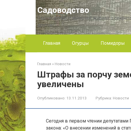
Перейти
Садоводство
к
контенту
Садоводство — интернет журнал о секрета
другое!
Главная
Огурцы
Помидоры
Главная
»
Новости
Штрафы за порчу зем
увеличены
Опубликовано:
13.11.2013
Рубрика:
Новости
Сегодня в первом чтении депутатами
закона: «О внесении изменений в ста