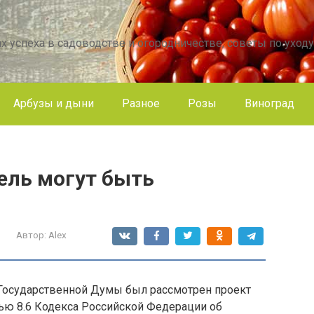
х успеха в садоводстве и огородничестве, советы по уходу
Арбузы и дыни
Разное
Розы
Виноград
ель могут быть
Автор:
Alex
 Государственной Думы был рассмотрен проект
тью 8.6 Кодекса Российской Федерации об