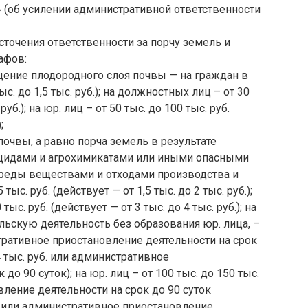
(об усилении административной ответственности
сточения ответственности за порчу земель и
афов:
щение плодородного слоя почвы — на граждан в
ыс. до 1,5 тыс. руб.); на должностных лиц – от 30
 руб.); на юр. лиц – от 50 тыс. до 100 тыс. руб.
;
очвы, а равно порча земель в результате
ицидами и агрохимикатами или иными опасными
реды веществами и отходами производства и
ыс. руб. (действует — от 1,5 тыс. до 2 тыс. руб.);
ыс. руб. (действует — от 3 тыс. до 4 тыс. руб.); на
ьскую деятельность без образования юр. лица, –
истративное приостановление деятельности на срок
 4 тыс. руб. или административное
до 90 суток); на юр. лиц – от 100 тыс. до 150 тыс.
ление деятельности на срок до 90 суток
уб. или административное приостановление