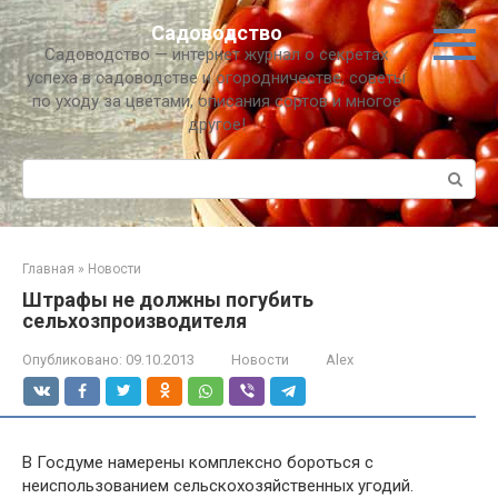
Перейти
Садоводство
к
Садоводство — интернет журнал о секретах
контенту
успеха в садоводстве и огородничестве, советы
по уходу за цветами, описания сортов и многое
другое!
Поиск:
Главная
»
Новости
Штрафы не должны погубить
сельхозпроизводителя
Опубликовано:
09.10.2013
Новости
Alex
В Госдуме намерены комплексно бороться с
неиспользованием сельскохозяйственных угодий.