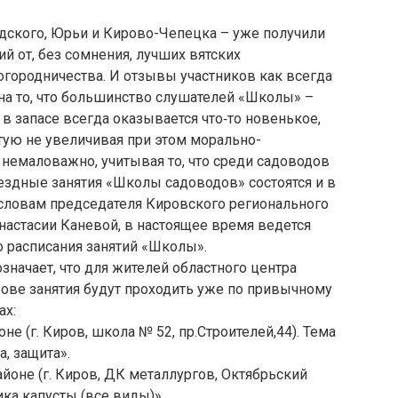
дского, Юрьи и Кирово-Чепецка – уже получили
 от, без сомнения, лучших вятских
огородничества. И отзывы участников как всегда
на то, что большинство слушателей «Школы» –
в запасе всегда оказывается что‑то новенькое,
стую не увеличивая при этом морально-
, немаловажно, учитывая то, что среди садоводов
ездные занятия «Школы садоводов» состоятся и в
 словам председателя Кировского регионального
настасии Каневой, в настоящее время ведется
 расписания занятий «Школы».
значает, что для жителей областного центра
ове занятия будут проходить уже по привычному
ах:
не (г. Киров, школа № 52, пр.Строителей,44). Тема
а, защита».
айоне (г. Киров, ДК металлургов, Октябрьский
ника капусты (все виды)»