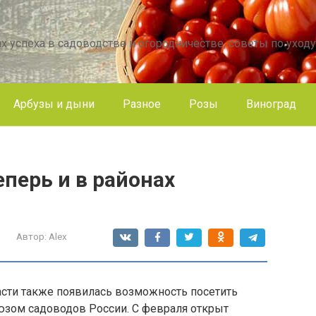
х успеха в садоводстве и огородничестве, советы по уходу
Арбузы и дыни
Разное
Розы
Виноград
перь и в районах
Автор:
Alex
асти также появилась возможность посетить
юзом садоводов России. С февраля открыт