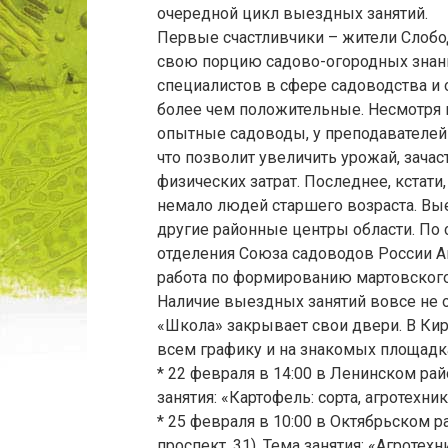
очередной цикл выездных занятий.
Первые счастливчики – жители Слобо
свою порцию садово-огородных знаний
специалистов в сфере садоводства и 
более чем положительные. Несмотря 
опытные садоводы, у преподавателей 
что позволит увеличить урожай, зача
физических затрат. Последнее, кстати
немало людей старшего возраста. Вы
другие районные центры области. По
отделения Союза садоводов России А
работа по формированию мартовского
Наличие выездных занятий вовсе не о
«Школа» закрывает свои двери. В Кир
всем графику и на знакомых площадк
* 22 февраля в 14:00 в Ленинском райо
занятия: «Картофель: сорта, агротехник
* 25 февраля в 10:00 в Октябрьском р
проспект, 31). Тема занятия: «Агротех