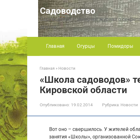
Перейти
Садоводство
к
контенту
Садоводство — интернет журнал о секрета
другое!
Главная
Огурцы
Помидоры
Главная
»
Новости
«Школа садоводов» те
Кировской области
Опубликовано:
19.02.2014
Рубрика:
Новости
Вот оно – свершилось. У жителей обл
занятия «Школы», организованной Со