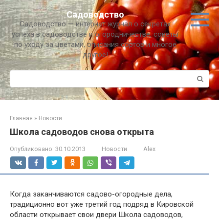
Перейти
Садоводство
к
Садоводство — интернет журнал о секретах
контенту
успеха в садоводстве и огородничестве, советы
по уходу за цветами, описания сортов и многое
другое!
Поиск:
Главная
»
Новости
Школа садоводов снова открыта
Опубликовано:
30.10.2013
Новости
Alex
Когда заканчиваются садово-огородные дела,
традиционно вот уже третий год подряд в Кировской
области открывает свои двери Школа садоводов,