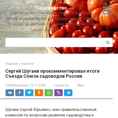
Перейти
Садоводство
к
Садоводство — интернет журнал о секретах
контенту
успеха в садоводстве и огородничестве, советы
по уходу за цветами, описания сортов и многое
другое!
Поиск:
Главная
»
Новости
Сергей Шугаев прокомментировал итоги
Съезда Союза садоводов России
Опубликовано:
25.11.2022
Новости
Alex
Шугаев Сергей Юрьевич, член правительственной
комиссии по вопросам развития садоводства и