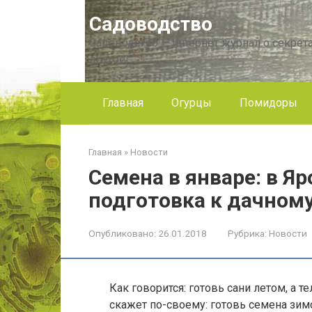
Перейти
Садоводство
к
контенту
Садоводство — интернет журнал о секрета
другое!
Главная
Огурцы
Помидоры
Главная
»
Новости
Семена в январе: в Я
подготовка к дачному
Опубликовано:
26.01.2018
Рубрика:
Новости
Как говорится: готовь сани летом, а 
скажет по-своему: готовь семена зимо