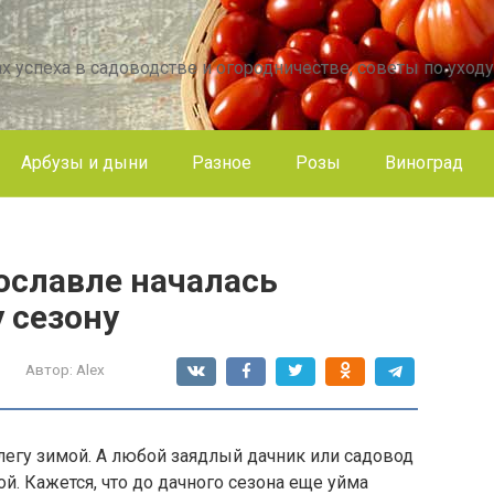
х успеха в садоводстве и огородничестве, советы по уходу
Арбузы и дыни
Разное
Розы
Виноград
рославле началась
 сезону
Автор:
Alex
телегу зимой. А любой заядлый дачник или садовод
й. Кажется, что до дачного сезона еще уйма