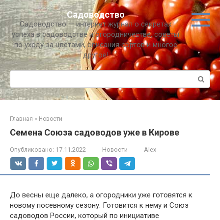
Перейти
Садоводство
к
Садоводство — интернет журнал о секретах
контенту
успеха в садоводстве и огородничестве, советы
по уходу за цветами, описания сортов и многое
другое!
Поиск:
Главная
»
Новости
Семена Союза садоводов уже в Кирове
Опубликовано:
17.11.2022
Новости
Alex
До весны еще далеко, а огородники уже готовятся к
новому посевному сезону. Готовится к нему и Союз
садоводов России, который по инициативе