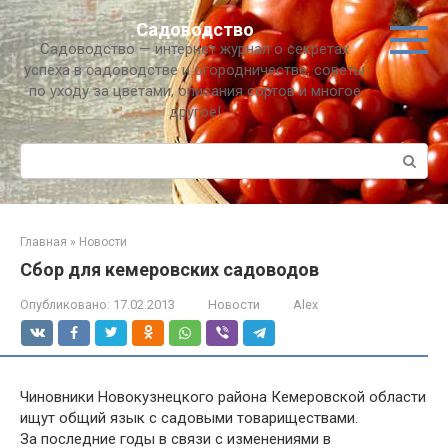
Перейти
Садоводство
к
Садоводство — интернет журнал о секретах
контенту
успеха в садоводстве и огородничестве, советы
по уходу за цветами, описания сортов и многое
другое!
Поиск:
Главная
»
Новости
Сбор для кемеровских садоводов
Опубликовано:
17.02.2013
Новости
Alex
Чиновники Новокузнецкого района Кемеровской области
ищут общий язык с садовыми товариществами.
За последние годы в связи с изменениями в