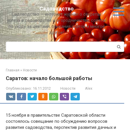
Перейти
Садоводство
к
Садоводство — интернет журнал о секретах
контенту
успеха в садоводстве и огородничестве, советы
по уходу за цветами, описания сортов и многое
другое!
Поиск:
Главная
»
Новости
Саратов: начало большой работы
Опубликовано:
16.11.2012
Новости
Alex
15 ноября в правительстве Саратовской области
состоялось совещание по обсуждению вопросов
развития садоводства, перспектив развития дачных и