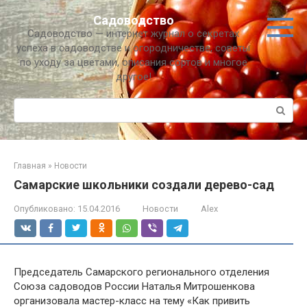
Перейти
Садоводство
к
Садоводство — интернет журнал о секретах
контенту
успеха в садоводстве и огородничестве, советы
по уходу за цветами, описания сортов и многое
другое!
Поиск:
Главная
»
Новости
Самарские школьники создали дерево-сад
Опубликовано:
15.04.2016
Новости
Alex
Председатель Самарского регионального отделения
Союза садоводов России Наталья Митрошенкова
организовала мастер-класс на тему «Как привить