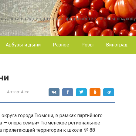
х успеха в садоводстве и огородничестве, советы по уходу
Арбузы и дыни
Разное
Розы
Виноград
ни
Автор:
Alex
 округа города Тюмени, в рамках партийного
а — опора семьи» Тюменское региональное
а прилегающей территории к школе № 88