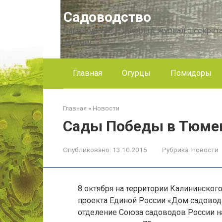
Перейти
Садоводство
к
контенту
Садоводство — интернет журнал о секрета
другое!
Главная
Огурцы
Помидоры
Главная
»
Новости
Сады Победы в Тюме
Опубликовано:
13.10.2015
Рубрика:
Новости
8 октября на территории Калининского
проекта Единой России «Дом садовод
отделение Союза садоводов России н