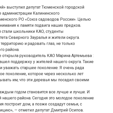
ий» выступил депутат Тюменской городской
 администрации Калининского
юменского РО «Союз садоводов России». Целью
нимания к памяти подвига наших предков.
 стали школьники КАО, студенты
тета Северного Зауралья и жители округа.
ерриторию и радовать глаз, не только
го района.
 открыла руководитель КАО Марина Артемьева :
ашел поддержку у жителей нашего округа. Такие
и уважать старшее поколение. Я очень рада
е поколение, которое через несколько лет
зывать им, что эти деревья мы посадил своими
каждым годом становится все лучше и лучше. И
й нашего района. Сегодня это молодое поколение
я построит дом, а позже создадут семьи, с
ицию», — отметил депутат Дмитрий Осипов.