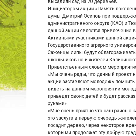
высадили сад из 70 деревьев.
Инициатором акции «Память поколен
думы Дмитрий Осипов при поддержке
административного округа (КАО) и Т
данной акции является привлечение в
Активными участниками данной акции
Государственного аграрного универси
Саженцы липы будут облагораживать т
школьников но и жителей Калининско
Приветственным словом мероприятие
«Мы очень рады, что данный проект н
акции заставляют молодежь помнить 
видеть на данном мероприятии молодо
приведет своих детей и будет расска
руками».
«Мне очень приятно что наш район с 
это заслуга в первую очередь жителе
посадит дерево, через некоторое врем
которыми продолжат эту добрую трад