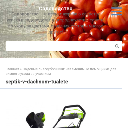
Перейти
Садоводство
к
Садоводство — интернет журнал о секретах
контенту
успеха в садоводстве и огородничестве, советы
по уходу за цветами, описания сортов и многое
другое!
Поиск:
Главная
»
Садовые снегоуборщики: незаменимые помощники для
зимнего ухода за участком
septik-v-dachnom-tualete