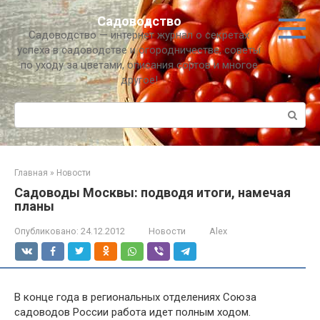
Перейти
Садоводство
к
Садоводство — интернет журнал о секретах
контенту
успеха в садоводстве и огородничестве, советы
по уходу за цветами, описания сортов и многое
другое!
Поиск:
Главная
»
Новости
Садоводы Москвы: подводя итоги, намечая
планы
Опубликовано:
24.12.2012
Новости
Alex
В конце года в региональных отделениях Союза
садоводов России работа идет полным ходом.