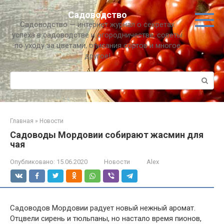
Перейти
Садоводство
к
Садоводство — интернет журнал о секретах
контенту
успеха в садоводстве и огородничестве, советы
по уходу за цветами, описания сортов и многое
другое!
Поиск:
Главная
»
Новости
Садоводы Мордовии собирают жасмин для
чая
Опубликовано:
15.06.2020
Новости
Alex
Садоводов Мордовии радует новый нежный аромат.
Отцвели сирень и тюльпаны, но настало время пионов,